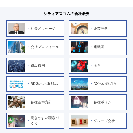
シティアスコムの会社概要
社長メッセージ
企業理念
会社プロフィール
組織図
拠点案内
沿革
SDGsへの取組み
DXへの取組み
各種基本方針
各種ポリシー
働きやすい職場づ
グループ会社
くり