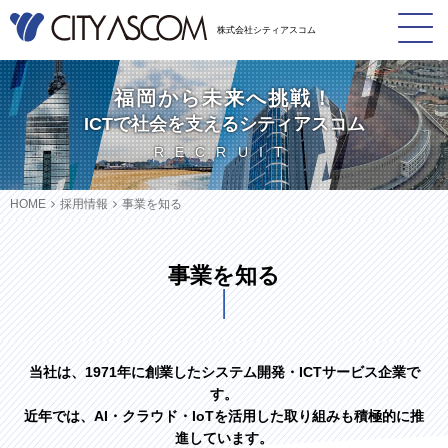
株式会社シティアスコム
福岡から未来へ挑戦！
ICTで社会を支えるシティアスコム
RECRUIT
HOME
採用情報
事業を知る
事業を知る
当社は、1971年に創業したシステム開発・ICTサービス企業で
す。
近年では、AI・クラウド・IoTを活用した取り組みも積極的に推
進しています。