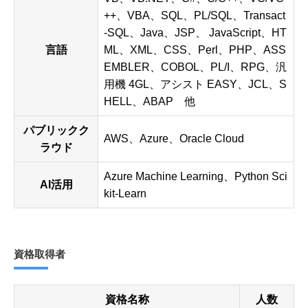
++、VBA、SQL、PL/SQL、Transact
-SQL、Java、JSP、 JavaScript、HT
言語
ML、XML、CSS、Perl、PHP、ASS
EMBLER、COBOL、PL/I、RPG、汎
用機 4GL、アシスト EASY、JCL、S
HELL、ABAP 他
パブリックク
AWS、Azure、Oracle Cloud
ラウド
Azure Machine Learning、Python Sci
AI活用
kit-Learn
資格取得者
資格名称
人数