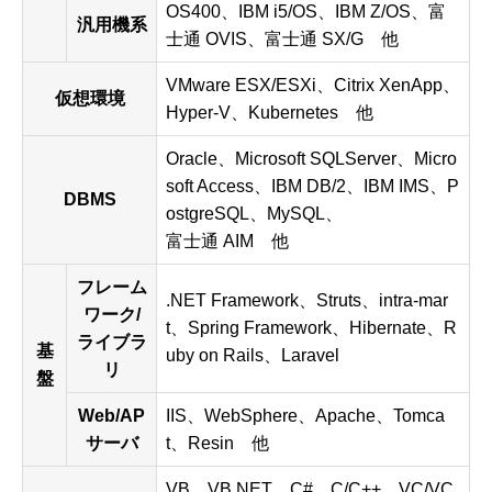
OS400、IBM i5/OS、IBM Z/OS、富
汎用機系
士通 OVIS、富士通 SX/G 他
VMware ESX/ESXi、Citrix XenApp、
仮想環境
Hyper-V、Kubernetes 他
Oracle、Microsoft SQLServer、Micro
soft Access、IBM DB/2、IBM IMS、P
DBMS
ostgreSQL、MySQL、
富士通 AIM 他
フレーム
.NET Framework、Struts、intra-mar
ワーク/
t、Spring Framework、Hibernate、R
ライブラ
基
uby on Rails、Laravel
リ
盤
Web/AP
IIS、WebSphere、Apache、Tomca
サーバ
t、Resin 他
VB、VB.NET、C#、C/C++、VC/VC