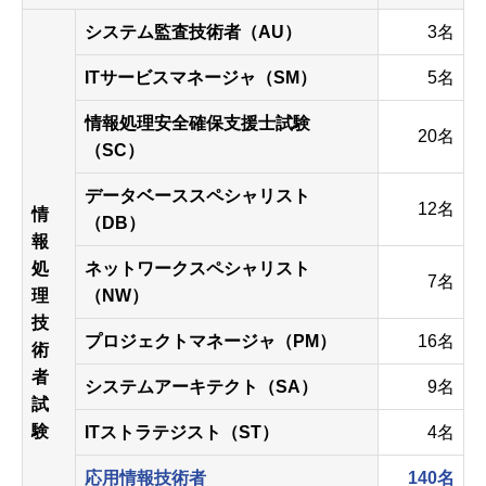
システム監査技術者（AU）
3名
ITサービスマネージャ（SM）
5名
情報処理安全確保支援士試験
20名
（SC）
データベーススペシャリスト
12名
情
（DB）
報
処
ネットワークスペシャリスト
7名
理
（NW）
技
プロジェクトマネージャ（PM）
16名
術
者
システムアーキテクト（SA）
9名
試
験
ITストラテジスト（ST）
4名
応用情報技術者
140名