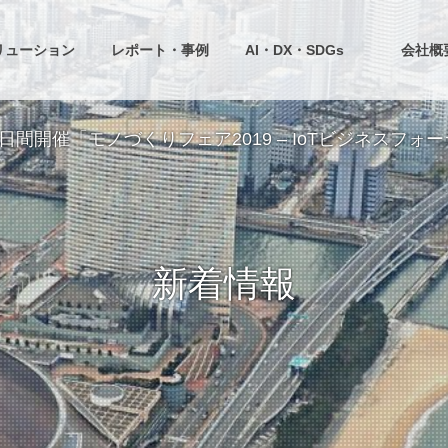
リューション
レポート・事例
AI・DX・SDGs
会社概
10.18の3日間開催「モノづくりフェア2019 – IoTビジ
新着情報