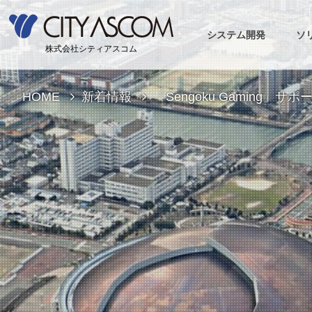
システム開発
ソ
株式会社シティアスコム
HOME
新着情報
「Sengoku Gaming」