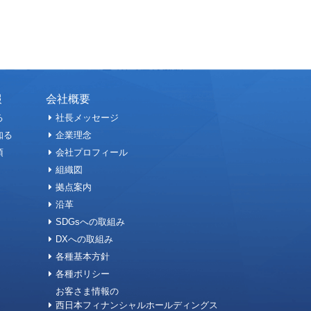
報
会社概要
る
社長メッセージ
知る
企業理念
項
会社プロフィール
組織図
拠点案内
沿革
SDGsへの取組み
DXへの取組み
各種基本方針
各種ポリシー
お客さま情報の
西日本フィナンシャルホールディングス