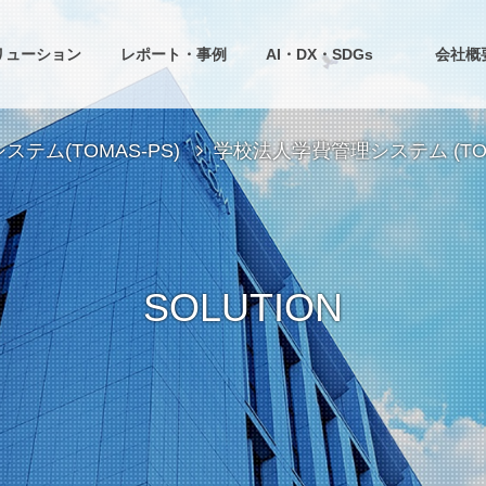
リューション
レポート・事例
AI・DX・SDGs
会社概
テム(TOMAS-PS)
学校法人学費管理システム (TOM
SOLUTION