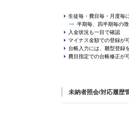
生徒毎・費目毎・月度毎
半期毎、四半期毎の徴
入金状況も一目で確認
マイナス金額での登録が
台帳入力には、雛型登録
費目指定での台帳修正が
未納者照会/対応履歴