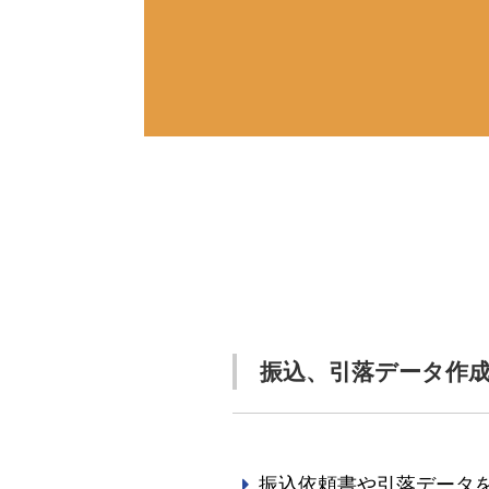
振込、引落データ作
振込依頼書や引落データ